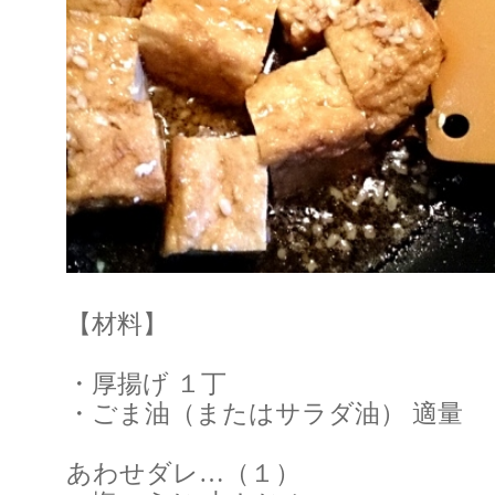
【材料】
・厚揚げ １丁
・ごま油（またはサラダ油） 適量
あわせダレ…（１）