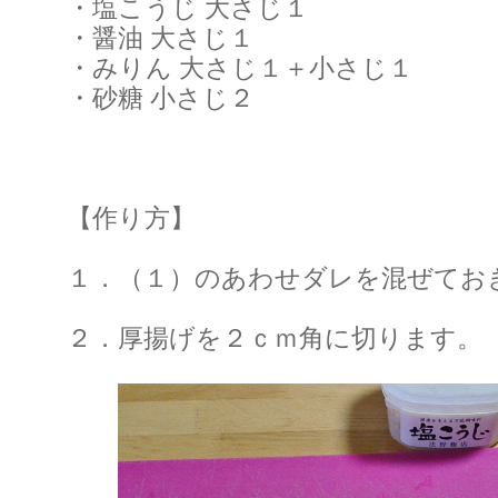
・塩こうじ 大さじ１
・醤油 大さじ１
・みりん 大さじ１＋小さじ１
・砂糖 小さじ２
【作り方】
１．（１）のあわせダレを混ぜてお
２．厚揚げを２ｃｍ角に切ります。