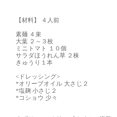
【材料】 ４人前
素麺 ４束
大葉 ２～３枚
ミニトマト １０個
サラダほうれん草 ２株
きゅうり１本
<ドレッシング>
*オリーブオイル 大さじ２
*塩麹 小さじ２
*コショウ 少々